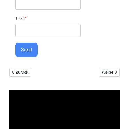
Text
*
Send
Vorheriger Beitrag: Login
Nächster Beitr
Zurück
Weiter